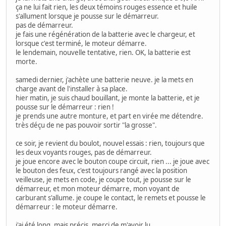
ça ne lui fait rien, les deux témoins rouges essence et huile
s'allument lorsque je pousse sur le démarreur.
pas de démarreur.
je fais une régénération de la batterie avec le chargeur, et
lorsque c'est terminé, le moteur démarre.
le lendemain, nouvelle tentative, rien. OK, la batterie est
morte.
samedi dernier, j'achète une batterie neuve. je la mets en
charge avant de l'installer à sa place.
hier matin, je suis chaud bouillant, je monte la batterie, et je
pousse sur le démarreur : rien !
je prends une autre monture, et part en virée me détendre.
très déçu de ne pas pouvoir sortir "la grosse".
ce soir, je revient du boulot, nouvel essais : rien, toujours que
les deux voyants rouges, pas de démarreur.
je joue encore avec le bouton coupe circuit, rien ... je joue avec
le bouton des feux, c'est toujours rangé avec la position
veilleuse, je mets en code, je coupe tout, je pousse sur le
démarreur, et mon moteur démarre, mon voyant de
carburant s'allume. je coupe le contact, le remets et pousse le
démarreur : le moteur démarre.
j'ai été long, mais précis, merci de m'avoir lu.