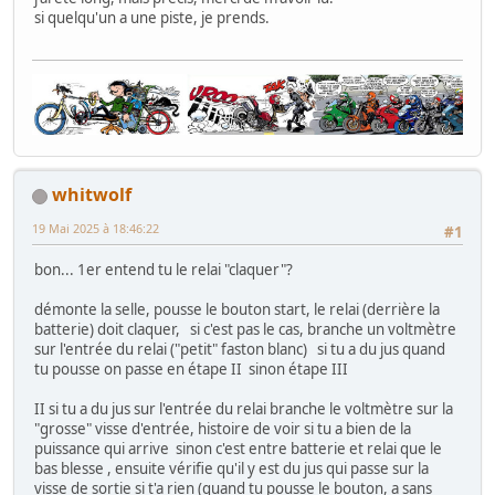
si quelqu'un a une piste, je prends.
whitwolf
19 Mai 2025 à 18:46:22
#1
bon... 1er entend tu le relai "claquer"?
démonte la selle, pousse le bouton start, le relai (derrière la
batterie) doit claquer, si c'est pas le cas, branche un voltmètre
sur l'entrée du relai ("petit" faston blanc) si tu a du jus quand
tu pousse on passe en étape II sinon étape III
II si tu a du jus sur l'entrée du relai branche le voltmètre sur la
"grosse" visse d'entrée, histoire de voir si tu a bien de la
puissance qui arrive sinon c'est entre batterie et relai que le
bas blesse , ensuite vérifie qu'il y est du jus qui passe sur la
visse de sortie si t'a rien (quand tu pousse le bouton, a sans