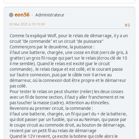
eon56
Administrateur
20 Mai 2025 à 10:10:09
#3
Comme l'a expliqué Wolf, pour le relais de démarrage, il y a un
circuit "de commande" et un circuit "de puissance"
Commençons par le deuxième, la puissance :
il faut une batterie, chargée, une cosse en état (vers de gris, à
gratter) un gros fil rouge qui part sur le relais (écrou clé de 10
il me semble). Quand le relais est excité (par le circuit
commande) , le relais claque et est collé, et le courant passe
sur l'autre connexion, puis par le câble noir il arrive au
démarreur, où la connexion doit être propre et le démarreur
pas collé.
Pour tester le relais on peut shunter (relier) les deux cosses
avec un fil de bonne section, il faut y aller franchement et ne
pas toucher la masse (cadre). Attention au étincelles.
Revenons au premier circuit, la commande :
il faut une batterie, chargée, un fil qui part du + de la batterie,
qui doit passer par un fusible, qui va au Neiman, qui passe par
le coupe circuit au commode droit, au bouton de démarrage,
revient par un petit fil au relais de démarrage
Quand le 12V revient, ça excite la bobine qui colle alors le