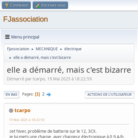
Connexion
Inscrivez-vous
FJassociation
Menu principal
FJassociation
MECANIQUE
électrique
►
►
elle a démarré, mais c'est bizarre
►
elle a démarré, mais c'est bizarre
Démarré par tcarpo, 19 Mai 2025 à 18:22:59
2
Pages
1
EN BAS
ACTIONS DE L'UTILISATEUR
tcarpo
19 Mai 2025 à 18:22:59
cet hiver, problème de batterie sur le 12, 3CX.
je lui mets une charge, avec chargeur électronique à 0,9 A/h.