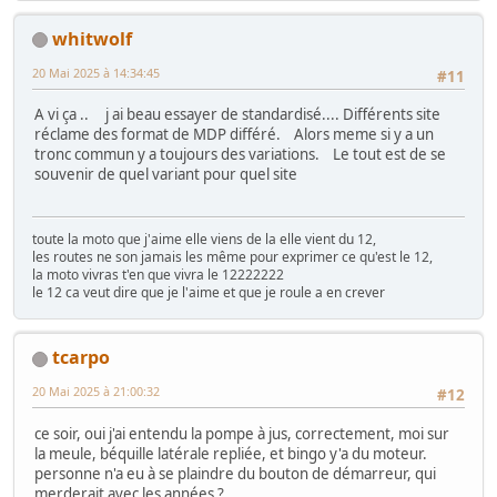
whitwolf
20 Mai 2025 à 14:34:45
#11
A vi ça .. j ai beau essayer de standardisé.... Différents site
réclame des format de MDP différé. Alors meme si y a un
tronc commun y a toujours des variations. Le tout est de se
souvenir de quel variant pour quel site
toute la moto que j'aime elle viens de la elle vient du 12,
les routes ne son jamais les même pour exprimer ce qu'est le 12,
la moto vivras t'en que vivra le 12222222
le 12 ca veut dire que je l'aime et que je roule a en crever
tcarpo
20 Mai 2025 à 21:00:32
#12
ce soir, oui j'ai entendu la pompe à jus, correctement, moi sur
la meule, béquille latérale repliée, et bingo y'a du moteur.
personne n'a eu à se plaindre du bouton de démarreur, qui
merderait avec les années ?