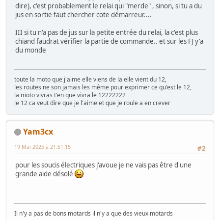
dire), c'est probablement le relai qui "merde" , sinon, si tu a du
jus en sortie faut chercher cote démarreur....
III si tu n'a pas de jus sur la petite entrée du relai, la c'est plus
chiand faudrat vérifier la partie de commande.. et sur les FJ y'a
du monde
toute la moto que j'aime elle viens de la elle vient du 12,
les routes ne son jamais les même pour exprimer ce qu'est le 12,
la moto vivras t'en que vivra le 12222222
le 12 ca veut dire que je l'aime et que je roule a en crever
Yam3cx
19 Mai 2025 à 21:51:15
#2
pour les soucis électriques j'avoue je ne vais pas être d'une
grande aide désolé
Il n'y a pas de bons motards il n'y a que des vieux motards