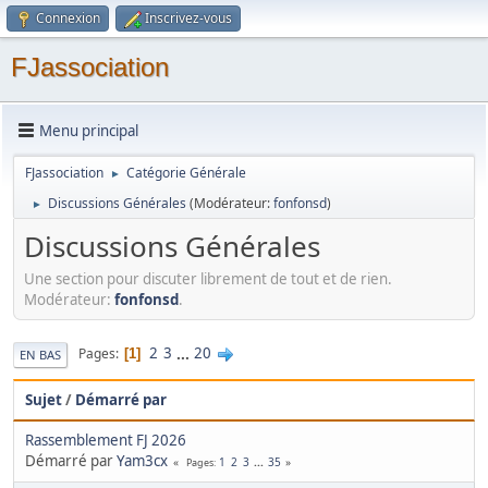
Connexion
Inscrivez-vous
FJassociation
Menu principal
FJassociation
Catégorie Générale
►
Discussions Générales
(Modérateur:
fonfonsd
)
►
Discussions Générales
Une section pour discuter librement de tout et de rien.
Modérateur:
fonfonsd
.
2
3
...
20
Pages
1
EN BAS
Sujet
/
Démarré par
Rassemblement FJ 2026
Démarré par
Yam3cx
1
2
3
...
35
Pages