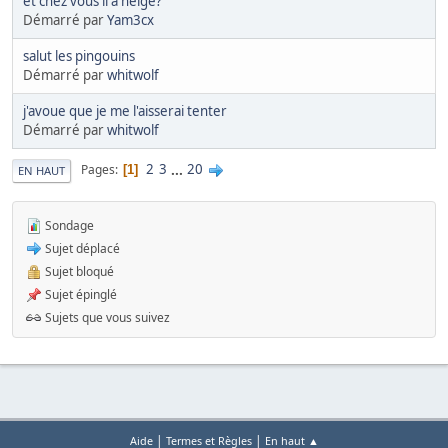
et chez vous il a neigé?
Démarré par
Yam3cx
salut les pingouins
Démarré par
whitwolf
j'avoue que je me l'aisserai tenter
Démarré par
whitwolf
2
3
...
20
Pages
1
EN HAUT
Sondage
Sujet déplacé
Sujet bloqué
Sujet épinglé
Sujets que vous suivez
|
|
Aide
Termes et Règles
En haut ▲